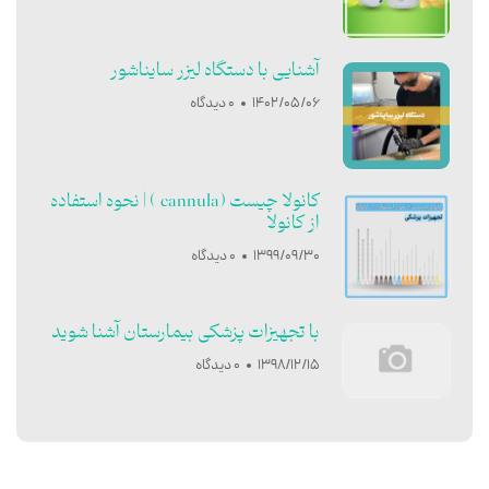
آشنایی با دستگاه لیزر سایناشور
1402/05/06
0 دیدگاه
کانولا چیست (cannula ) | نحوه استفاده
از کانولا
1399/09/30
0 دیدگاه
با تجهیزات پزشکی بیمارستان آشنا شوید
1398/12/15
0 دیدگاه