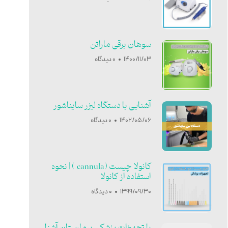
سوهان برقی ماراتن
1400/11/03
0 دیدگاه
آشنایی با دستگاه لیزر سایناشور
1402/05/06
0 دیدگاه
کانولا چیست (cannula ) | نحوه
استفاده از کانولا
1399/09/30
0 دیدگاه