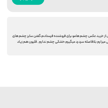
لی لنز نازک وخوبیه،قبل از خرید عکس چشم هامو برای فروشنده فرستادم،گفتن سایز چشم های
 بزرگتره و وقتی میزارم بلافاصله سردرد میگیرم،خشکی چشم ندارم..قلیون هم زیاد