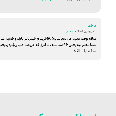
دخمل
پاسخ
6 فروردین 1405
سلام وقت بخیر..من لنزباسایز۱۴.۵خریدم خی
شما معمولیه یعنی ۱۴.۲مناسبه،اما لنزی که خریدم خب
میکشم🤦🏻‍♀️😄