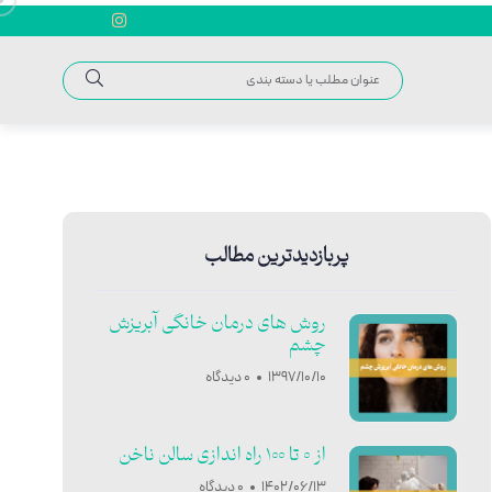
پربازدیدترین مطالب
روش های درمان خانگی آبریزش
چشم
1397/10/10
0 دیدگاه
از 0 تا 100 راه اندازی سالن ناخن
1402/06/13
0 دیدگاه