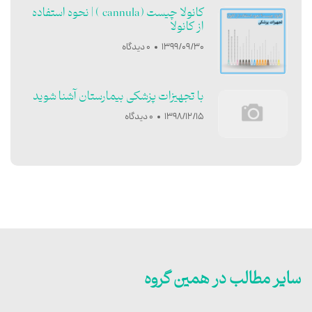
کانولا چیست (cannula ) | نحوه استفاده
از کانولا
1399/09/30
0 دیدگاه
با تجهیزات پزشکی بیمارستان آشنا شوید
1398/12/15
0 دیدگاه
سایر مطالب در همین گروه