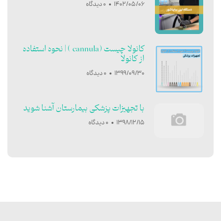
1402/05/06
0 دیدگاه
کانولا چیست (cannula ) | نحوه استفاده
از کانولا
1399/09/30
0 دیدگاه
با تجهیزات پزشکی بیمارستان آشنا شوید
1398/12/15
0 دیدگاه