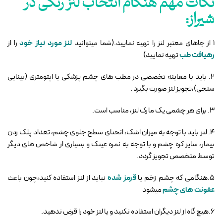
نکات مهم هنگام انتخاب لنز رنگی در
شیراز:
1 از جاهای معتبر لنز را تهیه نمایید.(شما میتوانید
لنز مورد نیاز خود
را از
رهیافت طب
تهیه نمایید)
2. باید با معاینه تخصصی در مطب های چشم پزشکی یا اپتومتری (بینایی
سنجی)،تجویز لنز صورت بگیرد .
3. برای هر چشمی یک مارک لنز، مناسب است.
4. لنز باید با توجه به میزان اشک، انحنای سطح جلوی چشم، تعداد پلک زدن
بیمار، سایز کره چشم و با توجه به نمره عینک و بسیاری از شاخص های دیگر
توسط متخصص تجویز گردد.
5.هنگامی که چشم زخم یا
قرمز شده
نباید از لنز استفاده کنید،چون باعث
عفونت های چشم
میشود
6.هیچ گاه از لنز دیگران استفاده نکنید و یا لنز خود را قرض ندهید.