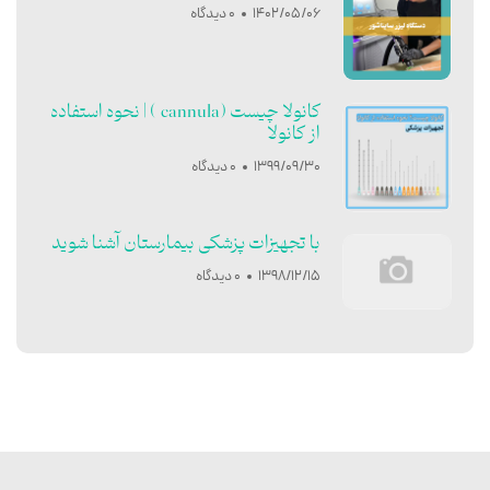
1402/05/06
0 دیدگاه
کانولا چیست (cannula ) | نحوه استفاده
از کانولا
1399/09/30
0 دیدگاه
با تجهیزات پزشکی بیمارستان آشنا شوید
1398/12/15
0 دیدگاه