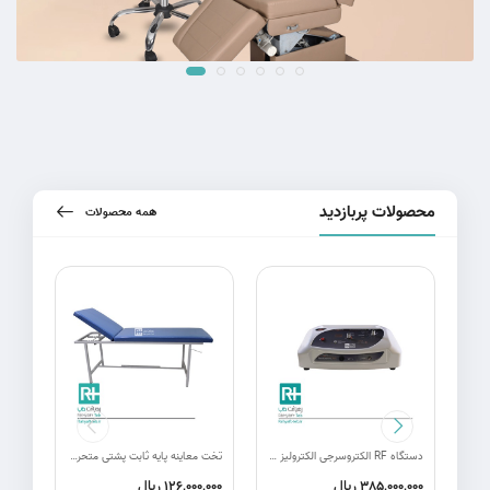
محصولات پربازدید
همه محصولات
دستگاه RF الکتروسرجی الکترولیز پویان تجهیز
تخت معاینه پایه ثابت پشتی متحرک B3
ریال
ریال
,000
126,000,000
385,000,000