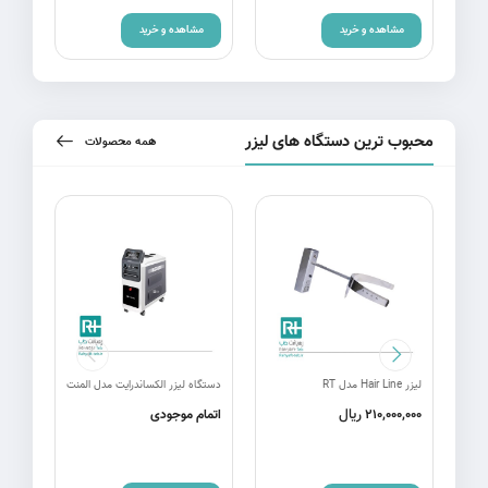
مشاهده و خرید
مشاهده و خرید
م
محبوب ترین دستگاه های لیزر
همه محصولات
لیزر Hair Line مدل RT
دستگاه لیزر الکساندرایت مدل المنت
دستگا
ریال
210,000,000
اتمام موجودی
اتما