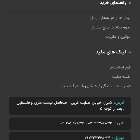
راهنمای خرید
روش‌ها و هزینه‌های ارسال
نحوه پرداخت مبلغ سفارش
قوانین و مقررات
لینک های مفید
فرم استخدام
نقشه سایت
درخواست نمایندگی / همکاری با رهیافت طب
آدرس:
شیراز، خیابان هدایت غربی ، حدفاصل بیست متری و فلسطین
، بعد از کوچه 5
تلفن :
07132306833
-
02128426833
موبایل :
09032346833