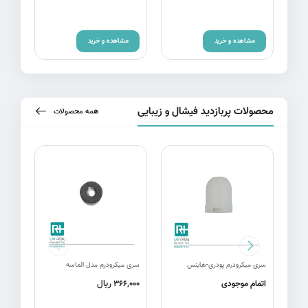
م
مشاهده و خرید
مشاهده و خرید
محصولات پربازدید فیشال و زیبایی
همه محصولات
سری میکرودرم پودری-هاینس
سری میکرودرم مدل الماسه
ریال
اتمام موجودی
366,000
,000