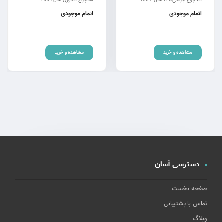
هدچراغ جراحیLED مدل HRL2
هدچراغ هالوژن مدل HRL1
اتمام موجودی
اتمام موجودی
مشاهده و خرید
مشاهده و خرید
دسترسی آسان
صفحه نخست
تماس با پشتیبانی
وبلاگ