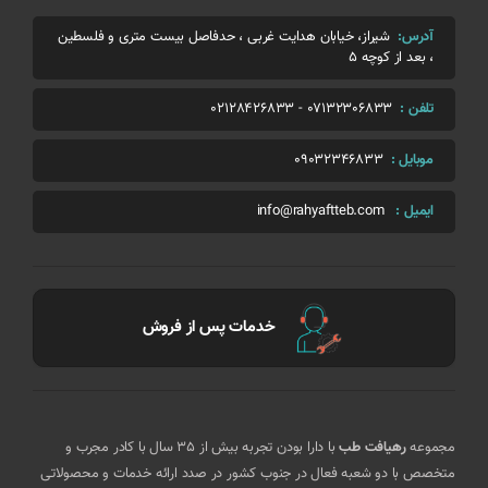
آدرس:
شیراز، خیابان هدایت غربی ، حدفاصل بیست متری و فلسطین
، بعد از کوچه 5
تلفن :
07132306833
-
02128426833
موبایل :
09032346833
ایمیل :
info@rahyaftteb.com
خدمات پس از فروش
مجموعه
رهیافت طب
با دارا بودن تجربه بیش از 35 سال با کادر مجرب و
متخصص با دو شعبه فعال در جنوب کشور در صدد ارائه خدمات و محصولاتی