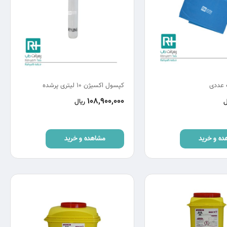
 عددی
کپسول اکسیژن 10 لیتری پرشده
108,900,000
ل
ریال
ده و خرید
مشاهده و خرید