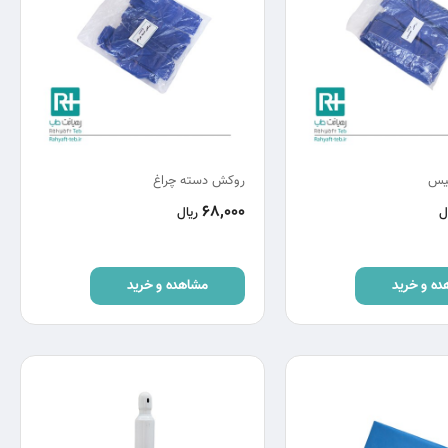
یس
روکش دسته چراغ
68,000
ل
ریال
ده و خرید
مشاهده و خرید