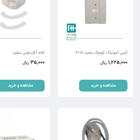
آيس آمونياک كوچك سفيد 18×9
کلاه آکاردئونی سفید
35,000
1,225,000
ریال
ریال
مشاهده و خرید
مشاهده و خرید