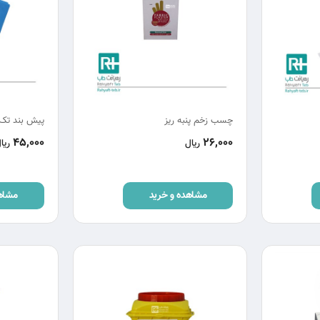
چسب زخم پنبه ریز
پیش بند تک
45,000
26,000
ریال
ریا
مشاهده و خرید
مشاه