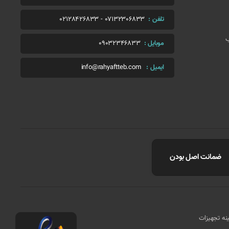
تلفن :
07132306833
-
02128426833
ب
موبایل :
09032346833
ایمیل :
info@rahyaftteb.com
ضمانت اصل بودن
مینه تجهیزات