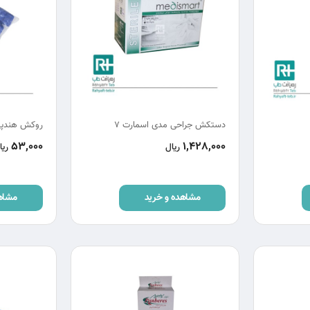
دستکش جراحی مدی اسمارت 7
روکش هندپ
53,000
1,428,000
ریال
ریا
مشاهده و خرید
مشاه