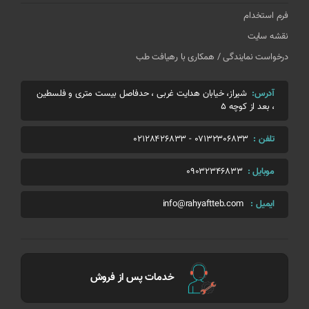
فرم استخدام
نقشه سایت
درخواست نمایندگی / همکاری با رهیافت طب
آدرس:
شیراز، خیابان هدایت غربی ، حدفاصل بیست متری و فلسطین
، بعد از کوچه 5
تلفن :
07132306833
-
02128426833
موبایل :
09032346833
ایمیل :
info@rahyaftteb.com
خدمات پس از فروش