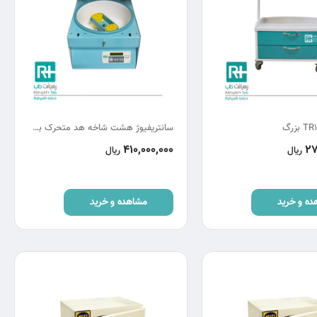
سانتریفیوژ هشت شاخه هد متحرک بهسان HB320
410,000,000
27
ریال
ریال
ده و خرید
مشاهده و خرید