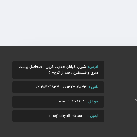
آدرس:
شیراز، خیابان هدایت غربی ، حدفاصل بیست
متری و فلسطین ، بعد از کوچه 5
تلفن :
07132306833
-
02128426833
ب
موبایل :
09032346833
ایمیل :
info@rahyaftteb.com