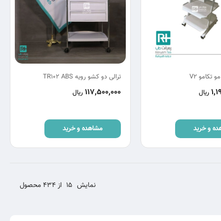
 تکامو V2
ترالی دو کشو رویه TR102 ABS
117,500,000
1,1
ریال
ریال
ده و خرید
مشاهده و خرید
نمایش
15
از 434 محصول