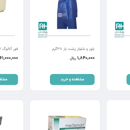
بلوز و شلوار پشت باز 38گرم
فور آنالوگ 27 لیتری شفا
61,000,000
1,840,000
ریال
مشاهده و خرید
مشاه