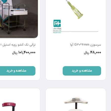
سرسوزن G30*4mm آوا
ترالی تک کشو رویه استیل TR101
101,400,000
48,000
ریال
ریال
مشاهده و خرید
مشاهده و خرید