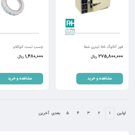
فور آنالوگ 55 لیتری شفا
چسب تست اتوکلاو
1,480,000
275,800,000
ریال
ریال
مشاهده و خرید
مشاهده و خرید
اولین
۱
۲
۳
۴
۵
بعدی
آخرین