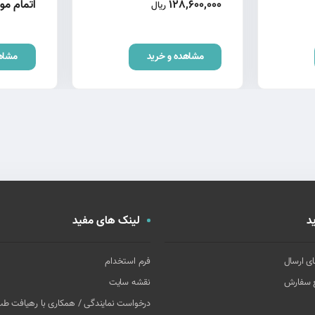
128,600,000
اتمام م
ریال
مشاهده و خرید
مشاه
د
لینک های مفید
ای ارسال
فرم استخدام
غ سفارش
نقشه سایت
درخواست نمایندگی / همکاری با رهیافت ط