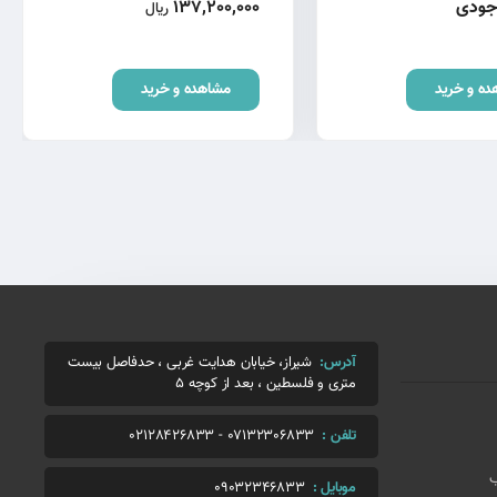
وجودی
137,200,000
ریال
ده و خرید
مشاهده و خرید
آدرس:
شیراز، خیابان هدایت غربی ، حدفاصل بیست
متری و فلسطین ، بعد از کوچه 5
تلفن :
07132306833
-
02128426833
ب
موبایل :
09032346833