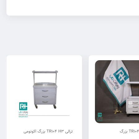
ترالی TR104 H3 بزرگ اکونومی