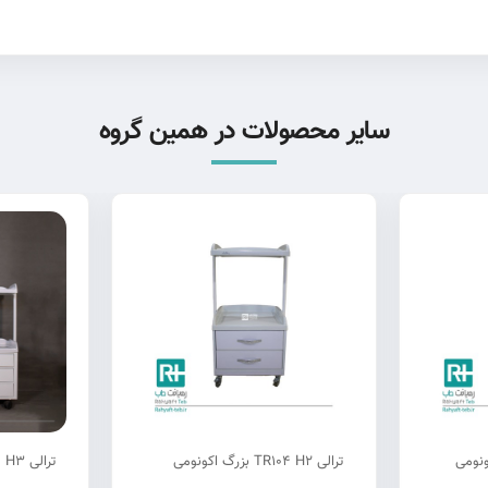
سایر محصولات در همین گروه
ترالی TR104 H2 بزرگ اکونومی
ترالی TR104 H3 بزرگ