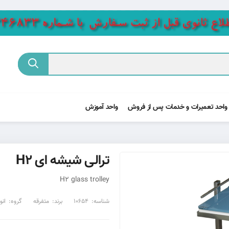
واحد تعمیرات و خدمات پس از فروش
واحد آموزش
ترالی شیشه ای H2
H2 glass trolley
شناسه:
10654
برند:
متفرقه
گروه:
انو