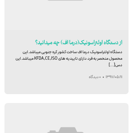
از دستگاه اولتراسونیک(درما اف) چه میدانید؟
دستگاه اولتراسونیک درما اف ساخت کشور کره جنوبی میباشد.این
محصول منحصر به فرد دارای تاییدیه های KFDA,CE,ISO میباشد.این
دس[...]
1397/05/11
0 دیدگاه