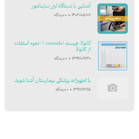
آشنایی با دستگاه لیزر سایناشور
1402/05/06
0 دیدگاه
کانولا چیست (cannula ) | نحوه استفاده
از کانولا
1399/09/30
0 دیدگاه
با تجهیزات پزشکی بیمارستان آشنا شوید
1398/12/15
0 دیدگاه