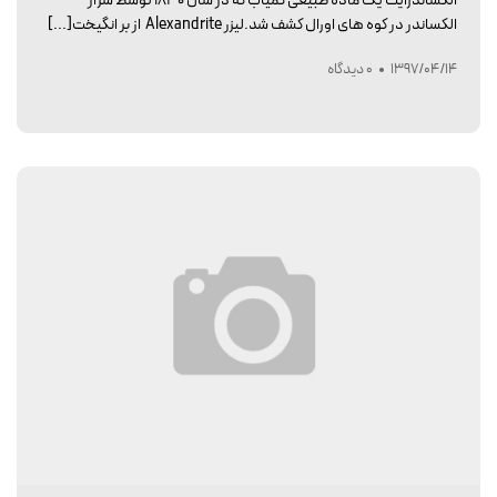
الکساندرایت یک ماده طبیعی کمیاب که در سال ۱۸۳۰ توسط سزار
الکساندر در کوه های اورال کشف شد.لیزر Alexandrite از بر انگیخت[...]
1397/04/14
0 دیدگاه