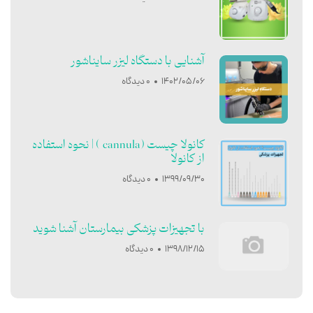
آشنایی با دستگاه لیزر سایناشور
1402/05/06
0 دیدگاه
کانولا چیست (cannula ) | نحوه استفاده
از کانولا
1399/09/30
0 دیدگاه
با تجهیزات پزشکی بیمارستان آشنا شوید
1398/12/15
0 دیدگاه