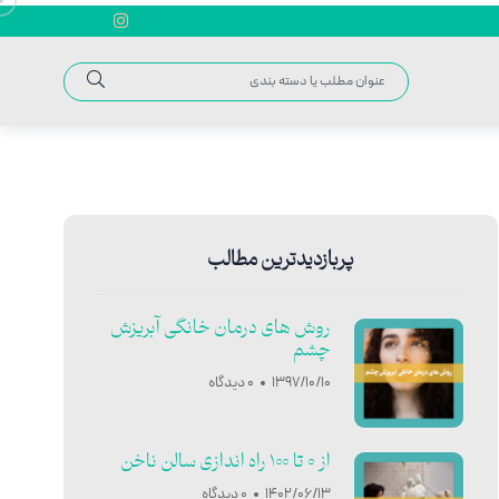
پربازدیدترین مطالب
روش های درمان خانگی آبریزش
چشم
1397/10/10
0 دیدگاه
از 0 تا 100 راه اندازی سالن ناخن
1402/06/13
0 دیدگاه