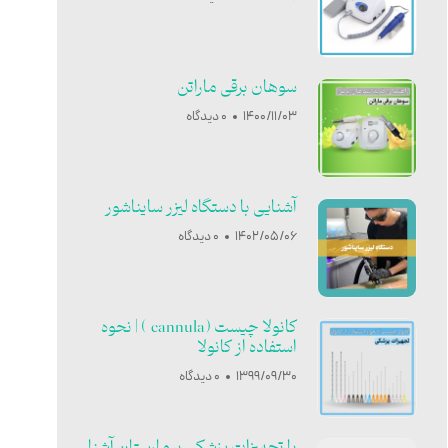
سوهان برقی ماراتن
1400/11/03
0 دیدگاه
آشنایی با دستگاه لیزر سایناشور
1402/05/06
0 دیدگاه
کانولا چیست (cannula ) | نحوه
استفاده از کانولا
1399/09/30
0 دیدگاه