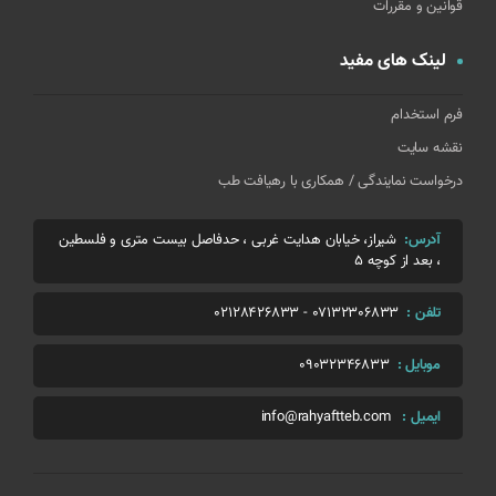
قوانین و مقررات
لینک های مفید
فرم استخدام
نقشه سایت
درخواست نمایندگی / همکاری با رهیافت طب
آدرس:
شیراز، خیابان هدایت غربی ، حدفاصل بیست متری و فلسطین
، بعد از کوچه 5
تلفن :
07132306833
-
02128426833
موبایل :
09032346833
ایمیل :
info@rahyaftteb.com