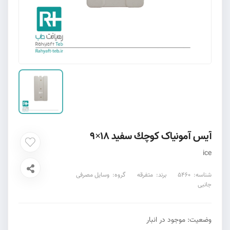
آيس آمونياک كوچك سفيد 18×9
ice
شناسه:
5460
برند:
متفرقه
گروه:
وسایل مصرفی
جانبی
وضعیت: موجود در انبار