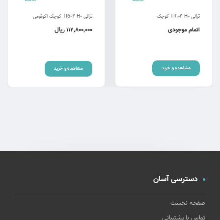
ترالی TR104 H0 کوچک
ترالی TR104 H0 کوچک اکونومی
ریال
اتمام موجودی
112,800,000
مشاهده و خرید
مشاهده و خرید
دسترسی آسان
صفحه نخست
تماس با پشتیبانی