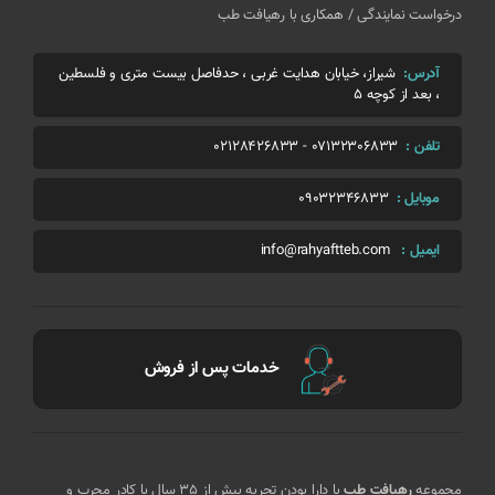
درخواست نمایندگی / همکاری با رهیافت طب
آدرس:
شیراز، خیابان هدایت غربی ، حدفاصل بیست متری و فلسطین
، بعد از کوچه 5
تلفن :
07132306833
-
02128426833
موبایل :
09032346833
ایمیل :
info@rahyaftteb.com
خدمات پس از فروش
مجموعه
رهیافت طب
با دارا بودن تجربه بیش از 35 سال با کادر مجرب و