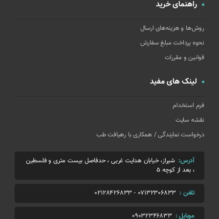
راهنمای خرید
روش‌ها و هزینه‌های ارسال
نحوه پرداخت مبلغ سفارش
قوانین و مقررات
لینک های مفید
فرم استخدام
نقشه سایت
درخواست نمایندگی / همکاری با رهیافت طب
آدرس:
شیراز، خیابان هدایت غربی ، حدفاصل بیست متری و فلسطین
، بعد از کوچه 5
تلفن :
07132306833
-
02128426833
موبایل :
09032346833