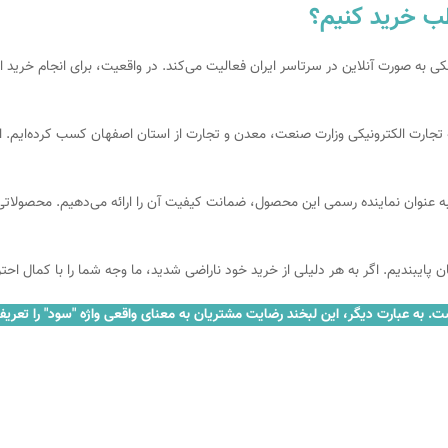
ه صورت آنلاین در سرتاسر ایران فعالیت می‌کند. در واقعیت، برای انجام خرید از 
عه تجارت الکترونیکی وزارت صنعت، معدن و تجارت از استان اصفهان کسب کرده‌ایم. این
ستگاه رنه مدل 119 آگاهی داریم و به عنوان نماینده رسمی این محصول، ضمانت کیفیت آن را ارائه می‌ده
 پایبندیم. اگر به هر دلیلی از خرید خود ناراضی شدید، ما وجه شما را با کمال احت
 به عبارت دیگر، این لبخند رضایت مشتریان به معنای واقعی واژه "سود" را تعریف 