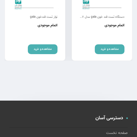
دستگاه تست قند خون gala مدل TD4277
نوار تست قندخون gala
اتمام موجودی
اتمام موجودی
مشاهده و خرید
مشاهده و خرید
دسترسی آسان
صفحه نخست