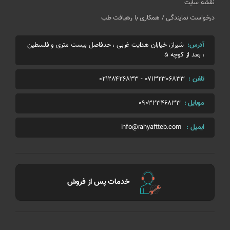
نقشه سایت
درخواست نمایندگی / همکاری با رهیافت طب
آدرس:
شیراز، خیابان هدایت غربی ، حدفاصل بیست متری و فلسطین
، بعد از کوچه 5
تلفن :
07132306833
-
02128426833
موبایل :
09032346833
ایمیل :
info@rahyaftteb.com
خدمات پس از فروش