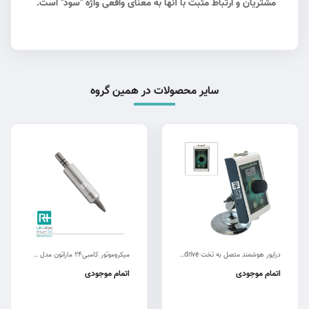
مشتریان و ارتباط مثبت با آنها به معنای واقعی واژه "سود" است.
سایر محصولات در همین گروه
درایور هوشمند متصل به تخت RT-drive
میکروموتور کامبی24 ماراتون مدل سوئیسی جراحی
اتمام موجودی
اتمام موجودی