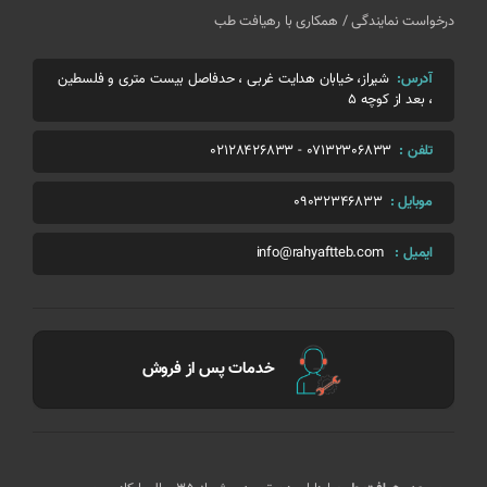
درخواست نمایندگی / همکاری با رهیافت طب
آدرس:
شیراز، خیابان هدایت غربی ، حدفاصل بیست متری و فلسطین
، بعد از کوچه 5
تلفن :
07132306833
-
02128426833
موبایل :
09032346833
ایمیل :
info@rahyaftteb.com
خدمات پس از فروش