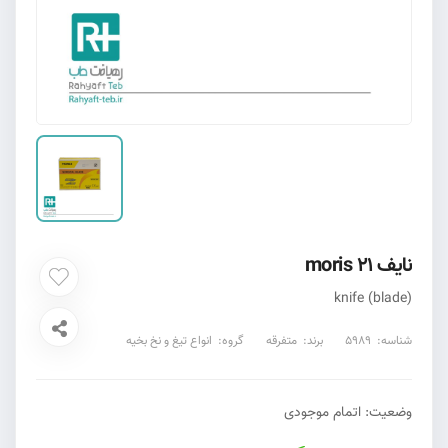
نایف moris 21
knife (blade)
شناسه:
5989
برند:
متفرقه
گروه:
انواع تیغ و نخ بخیه
وضعیت:
اتمام موجودی