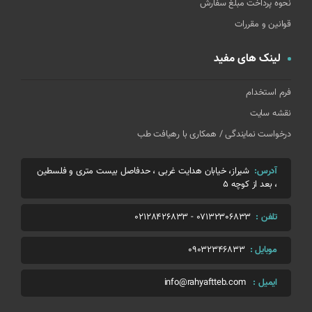
نحوه پرداخت مبلغ سفارش
قوانین و مقررات
لینک های مفید
فرم استخدام
نقشه سایت
درخواست نمایندگی / همکاری با رهیافت طب
آدرس:
شیراز، خیابان هدایت غربی ، حدفاصل بیست متری و فلسطین
، بعد از کوچه 5
تلفن :
07132306833
-
02128426833
موبایل :
09032346833
ایمیل :
info@rahyaftteb.com