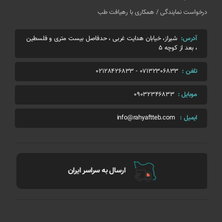
درخواست نمایندگی / همکاری با رهیافت طب
آدرس:
شیراز، خیابان هدایت غربی ، حدفاصل بیست متری و فلسطین
، بعد از کوچه 5
تلفن :
07132306833
-
02128426833
موبایل :
09032346833
ایمیل :
info@rahyaftteb.com
بهترین کیفیت