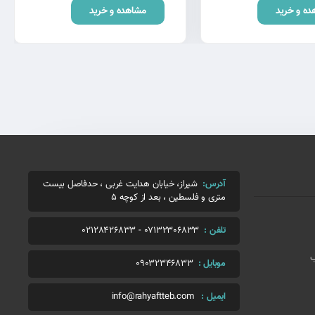
ده و خرید
مشاهده و خرید
آدرس:
شیراز، خیابان هدایت غربی ، حدفاصل بیست
متری و فلسطین ، بعد از کوچه 5
تلفن :
07132306833
-
02128426833
ب
موبایل :
09032346833
ایمیل :
info@rahyaftteb.com