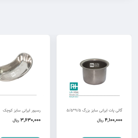
گالی پات ایرانی سایز بزرگ 9/5*5/5
رسیور ایرانی سایز کوچک
3,630,000
4,100,000
ریال
ریال