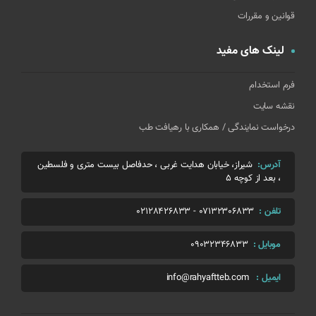
قوانین و مقررات
لینک های مفید
فرم استخدام
نقشه سایت
درخواست نمایندگی / همکاری با رهیافت طب
آدرس:
شیراز، خیابان هدایت غربی ، حدفاصل بیست متری و فلسطین
، بعد از کوچه 5
تلفن :
07132306833
-
02128426833
موبایل :
09032346833
ایمیل :
info@rahyaftteb.com