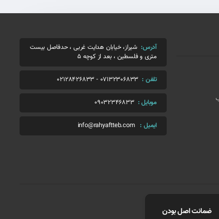
آدرس:
شیراز، خیابان هدایت غربی ، حدفاصل بیست
متری و فلسطین ، بعد از کوچه 5
تلفن :
07132306833
-
02128426833
ب
موبایل :
09032346833
ایمیل :
info@rahyaftteb.com
ضمانت اصل بودن