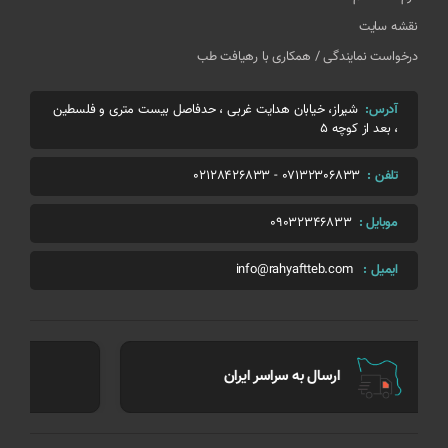
نقشه سایت
درخواست نمایندگی / همکاری با رهیافت طب
آدرس:
شیراز، خیابان هدایت غربی ، حدفاصل بیست متری و فلسطین
، بعد از کوچه 5
تلفن :
07132306833
-
02128426833
موبایل :
09032346833
ایمیل :
info@rahyaftteb.com
بهترین کیفیت