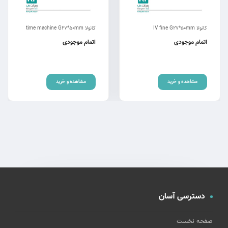
کانولا IV fine G27*50mm
کانولا time machine G27*50mm
اتمام موجودی
اتمام موجودی
مشاهده و خرید
مشاهده و خرید
دسترسی آسان
صفحه نخست