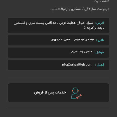
نقشه سایت
درخواست نمایندگی / همکاری با رهیافت طب
آدرس:
شیراز، خیابان هدایت غربی ، حدفاصل بیست متری و فلسطین
، بعد از کوچه 5
تلفن :
07132306833
-
02128426833
موبایل :
09032346833
ایمیل :
info@rahyaftteb.com
خدمات پس از فروش