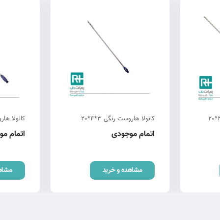
کانولا هاروست رنگی 3*4*20
کانولا هاروست
اتمام موجودی
اتمام م
مشاهده و خرید
مشاه