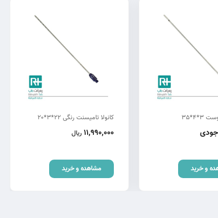
 3*4*35
کانولا تامیسنت رنگی 22*3*20
وجودی
11,990,000
ریال
ده و خرید
مشاهده و خرید