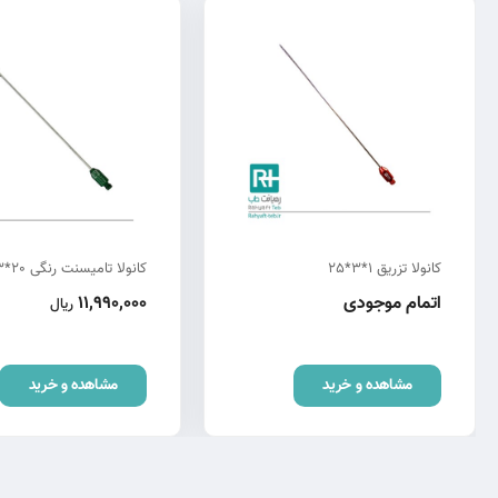
کانولا تزریق 1*3*25
کانولا تامیسنت رنگی 20*3*20
اتمام موجودی
11,990,000
ریال
مشاهده و خرید
مشاهده و خرید