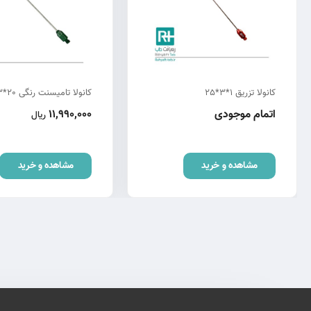
کانولا تزریق 1*3*25
کانولا تامیسنت رنگی 20*3*20
اتمام موجودی
11,990,000
ریال
مشاهده و خرید
مشاهده و خرید