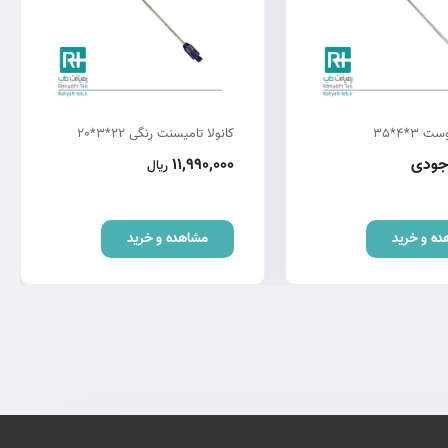
 3*4*35
کانولا تامیسنت رنگی 22*3*20
وجودی
11,990,000
ریال
ده و خرید
مشاهده و خرید