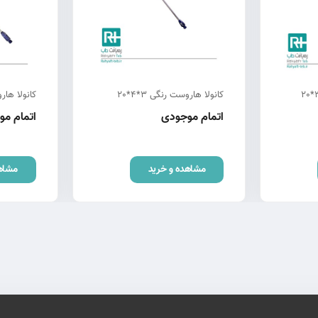
کانولا هاروست رنگی 3*4*20
کانولا هاروست
اتمام موجودی
اتمام م
مشاهده و خرید
مشاه