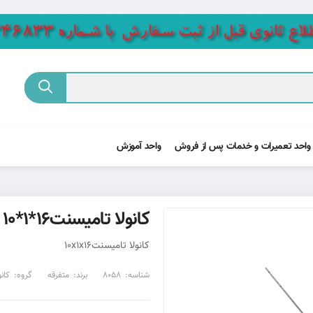
واحد تعمیرات و خدمات پس از فروش
واحد آموزش
کانولا تامیسنت16*1*10
کانولا تامیسنت10x1x16
شناسه:
8058
برند:
متفرقه
گروه:
کانو