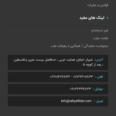
قوانین و مقررات
لینک های مفید
فرم استخدام
نقشه سایت
درخواست نمایندگی / همکاری با رهیافت طب
آدرس:
شیراز، خیابان هدایت غربی ، حدفاصل بیست متری و فلسطین
، بعد از کوچه 5
تلفن :
07132306833
-
02128426833
موبایل :
09032346833
ایمیل :
info@rahyaftteb.com