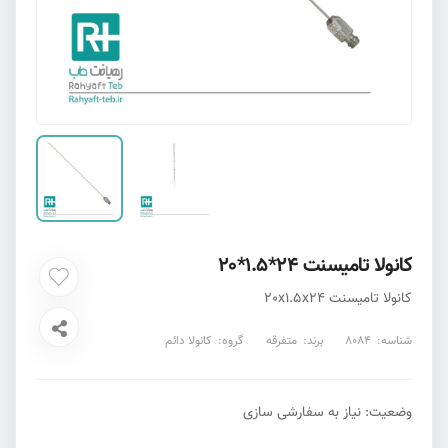
کانولا تامیسنت 24*1.5*20
کانولا تامیسنت 20x1.5x24
شناسه:
8084
برند:
متفرقه
گروه:
کانولا دائم
وضعیت: نیاز به سفارشی سازی