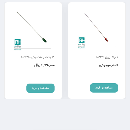
کانولا تزریق 1*3*25
کانولا تامیسنت رنگی 20*3*20
ریال
اتمام موجودی
11,990,000
مشاهده و خرید
مشاهده و خرید