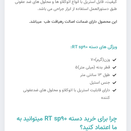
کیفیت، قابل استریل با انواع اتوکلاو ها و محلول های ضد عفونی
طبق دستورالعمل استفاده از ابزار جراحی می باشد.
این محصول دارای ضمانت اصالت
رهیافت طب
میباشد.
ویژگی های دسته RT sp90:
وزن(گرم)70
قطر بدنه (میلی متر)5
طول 13 سانتی متر
جنس استیل
دارای قابلیت استریل با اتوکلاو و محلول های ضدعفونی
کننده
چرا برای خرید دسته RT sp90 میتوانید به
ما اعتماد کنید؟