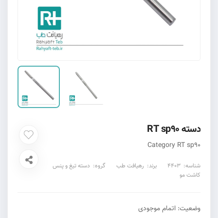
دسته RT sp90
Category RT sp90
شناسه:
4403
برند:
رهیافت طب
گروه:
دسته تیغ و پنس
کاشت مو
وضعیت:
اتمام موجودی