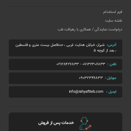
فرم استخدام
نقشه سایت
درخواست نمایندگی / همکاری با رهیافت طب
آدرس:
شیراز، خیابان هدایت غربی ، حدفاصل بیست متری و فلسطین
، بعد از کوچه 5
تلفن :
07132306833
-
02128426833
موبایل :
09032346833
ایمیل :
info@rahyaftteb.com
خدمات پس از فروش