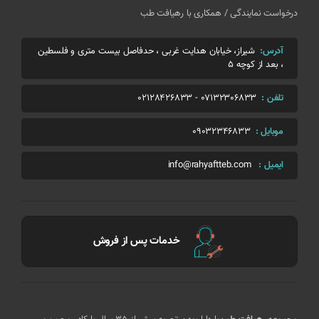
درخواست نمایندگی / همکاری با رهیافت طب
آدرس:
شیراز، خیابان هدایت غربی ، حدفاصل بیست متری و فلسطین
، بعد از کوچه 5
تلفن :
07132306833
-
02128426833
موبایل :
09032346833
ایمیل :
info@rahyaftteb.com
خدمات پس از فروش