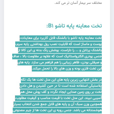
مختلف سر بیمار آسان تر می کند.
تخت معاینه پایه تاشو B1:
تخت معاینه پایه تاشو با بالشتک قابل کاربرد برای معاینات،
پوست و ماساژ است که قابلیت نصب رول بهداشتی, پایه سرم،
بالشتک پرتابل و ... را داراست. پوشش رنگ بدنه ی این کالا از
جنس پودری الکترواستاتیک است که علاوه بر مقاومت بالا ، صاف
و صیقلی بودن، ظاهر زیبایی را هم فراهم می سازد. پایه های
این تخت فلزی بوده و وزن های بالا را تحمل میکند.
در بخش انتهایی زیرین پایه های این مدل تخت ها یک تکه
پلاستیکی استفاده شده است تا در حین کشیدن و هل دادن
تخت بر روی زمین صدایی ایجاد نگردد و کف پوش محل هم
آسیبی نبیند. این مدل تخت با قیمت مناسب و کیفیت مطلوب،
همچنین وزن سبک آن و پایه های قابل جمع شدن انتخاب بسیار
هوشمندانه می باشد. جنس رویه ی این تخت ها از چرم مصنوعی