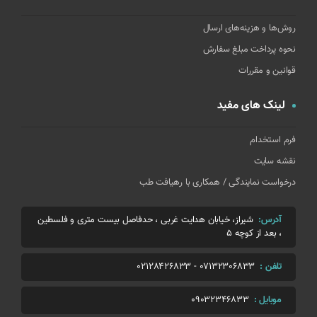
روش‌ها و هزینه‌های ارسال
نحوه پرداخت مبلغ سفارش
قوانین و مقررات
لینک های مفید
فرم استخدام
نقشه سایت
درخواست نمایندگی / همکاری با رهیافت طب
آدرس:
شیراز، خیابان هدایت غربی ، حدفاصل بیست متری و فلسطین
، بعد از کوچه 5
تلفن :
07132306833
-
02128426833
موبایل :
09032346833