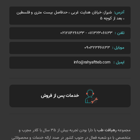
آدرس:
شیراز، خیابان هدایت غربی ، حدفاصل بیست متری و فلسطین
، بعد از کوچه 5
تلفن :
07132306833
-
02128426833
موبایل :
09032346833
ایمیل :
info@rahyaftteb.com
خدمات پس از فروش
مجموعه
رهیافت طب
با دارا بودن تجربه بیش از 35 سال با کادر مجرب و
متخصص با دو شعبه فعال در جنوب کشور در صدد ارائه خدمات و محصولاتی