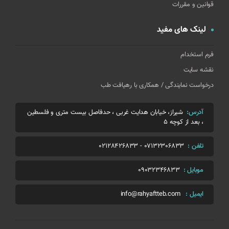
قوانین و مقررات
لینک های مفید
فرم استخدام
نقشه سایت
درخواست نمایندگی / همکاری با رهیافت طب
آدرس:
شیراز، خیابان هدایت غربی ، حدفاصل بیست متری و فلسطین
، بعد از کوچه 5
تلفن :
07132306833
-
02128426833
موبایل :
09032346833
ایمیل :
info@rahyaftteb.com