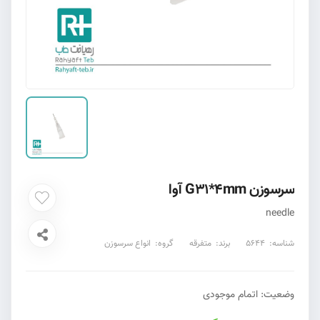
سرسوزن G31*4mm آوا
needle
شناسه:
5644
برند:
متفرقه
گروه:
انواع سرسوزن
وضعیت:
اتمام موجودی