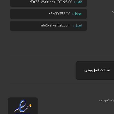
تلفن :
07132306833
-
02128426833
ب
موبایل :
09032346833
ایمیل :
info@rahyaftteb.com
ضمانت اصل بودن
مینه تجهیزات