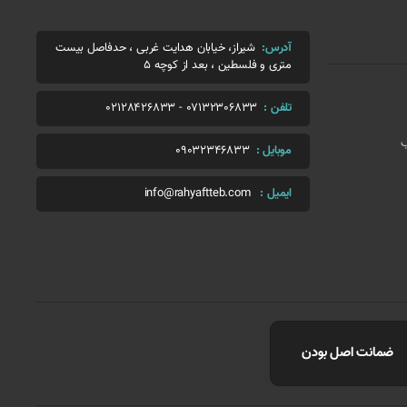
آدرس:
شیراز، خیابان هدایت غربی ، حدفاصل بیست
متری و فلسطین ، بعد از کوچه 5
تلفن :
07132306833
-
02128426833
ب
موبایل :
09032346833
ایمیل :
info@rahyaftteb.com
ضمانت اصل بودن