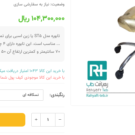
وضعیت: نیاز به سفارشی سازی
104,300,000 ریال
تابوره مدل ST۵ یا زین ا
...
70 سانتیمتر و کمترین ارتفاع آن 50 سانتیمتر می باشد . صندلی تابوره ST5 بدون دسته است
با خرید این کالا 1043 امتیاز دریافت میکنید.
با خرید این کالا موجودی کیف پول شما به میزان 417,200 ریال
رنگبندی: