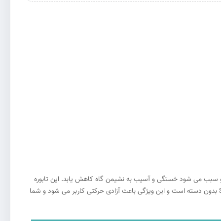
ه و سبب می شود خستگی و آسیب به نشیمن گاه کاهش یابد. این تابوره
دارای 4 چرخ روان ترمز دار، پشتی‌ نرم و جابجایی آسان است که بیشترین ارتفاع 70 سانتیمتر و کمترین ارتفاع آن 50 سانتیمتر می باشد . صندلی تابوره ST5 بدون دسته است و این ویژگی باعث آزادی حرکتی کاربر می شود و شما