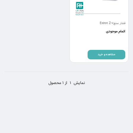
فشار سنجExiron Z-7
اتمام موجودی
مشاهده و خرید
نمایش
1
از 1 محصول