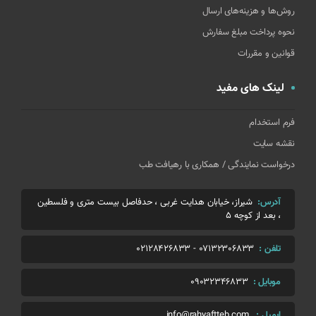
روش‌ها و هزینه‌های ارسال
نحوه پرداخت مبلغ سفارش
قوانین و مقررات
لینک های مفید
فرم استخدام
نقشه سایت
درخواست نمایندگی / همکاری با رهیافت طب
آدرس:
شیراز، خیابان هدایت غربی ، حدفاصل بیست متری و فلسطین
، بعد از کوچه 5
تلفن :
07132306833
-
02128426833
موبایل :
09032346833
ایمیل :
info@rahyaftteb.com