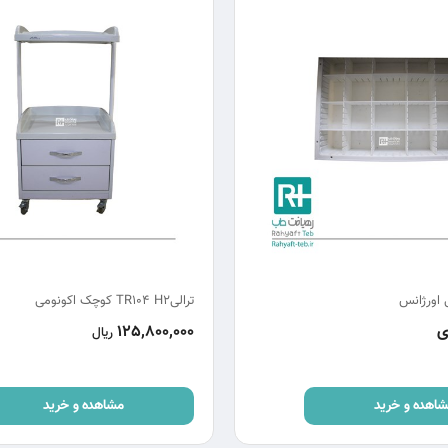
 اورژانس
ترالیTR104 H2 کوچک اکونومی
ی
125,800,000
ریال
اهده و خرید
مشاهده و خرید