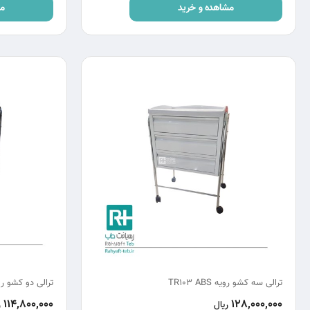
مشاهده و خرید
مش
ترالی سه کشو رویه TR103 ABS
ترالی دو کشو رویه
114,800,000
128,000,000
ریال
ر