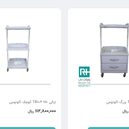
ترالی TR104 H0 کوچک اکونومی
112,800,000
ریال
ریال