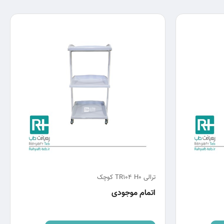
ترالی TR104 H0 کوچک
اتمام موجودی