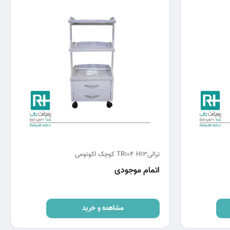
ترالیTR104 H13 کوچک اکونومی
اتمام موجودی
مشاهده و خرید