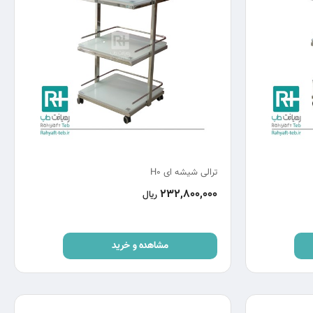
ترالی شیشه ای H0
232,800,000
ریال
مشاهده و خرید