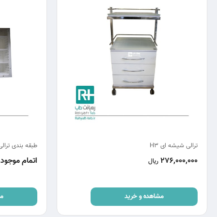
ترالی شیشه ای H3
طبقه بندی ترالی
276,000,000
اتمام موجود
ریال
مشاهده و خرید
مش