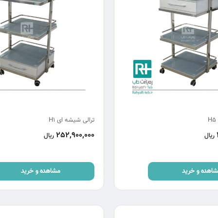
ترالی شیشه ای H1
252,900,000
ریال
ریال
اهده و خرید
مشاهده و خرید