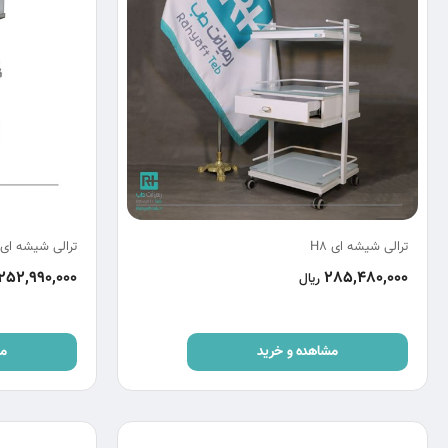
ترالی شیشه ای H8
ترالی شیشه ای H5
252,990,000
285,480,000
ریال
مشاهده و خرید
مش