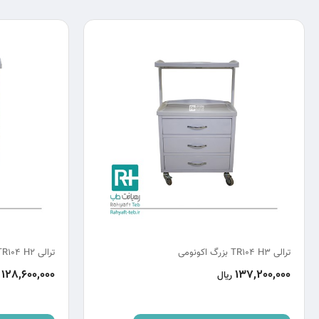
ترالی TR104 H3 بزرگ اکونومی
ترالی TR104 H2 بزرگ اکونومی
128,600,000
137,200,000
ریال