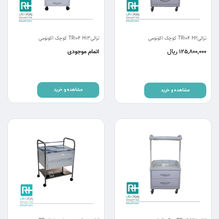
ترالیTR104 H2 کوچک اکونومی
ترالیTR104 H13 کوچک اکونومی
ریال
125,800,000
اتمام موجودی
مشاهده و خرید
مشاهده و خرید