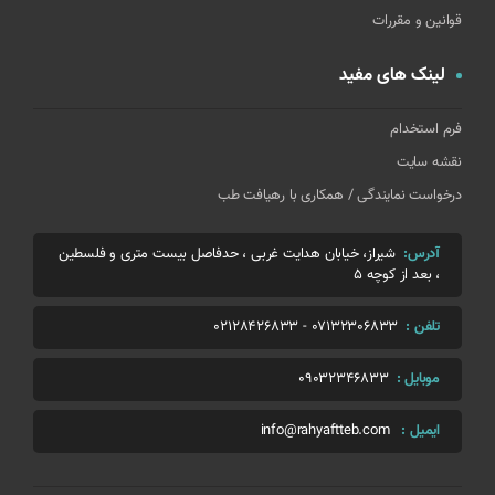
قوانین و مقررات
لینک های مفید
فرم استخدام
نقشه سایت
درخواست نمایندگی / همکاری با رهیافت طب
آدرس:
شیراز، خیابان هدایت غربی ، حدفاصل بیست متری و فلسطین
، بعد از کوچه 5
تلفن :
07132306833
-
02128426833
موبایل :
09032346833
ایمیل :
info@rahyaftteb.com