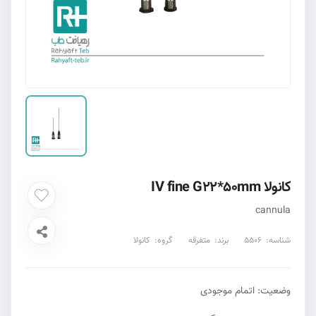
کانولا IV fine G22*50mm
cannula
شناسه:
5506
برند:
متفرقه
گروه:
کانولا
وضعیت:
اتمام موجودی