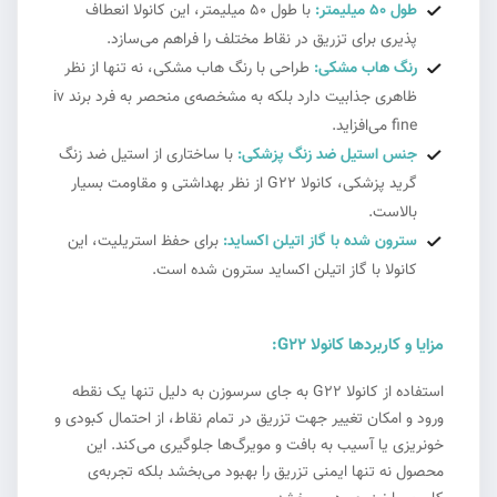
طول 50 میلیمتر:
با طول 50 میلیمتر، این کانولا انعطاف
پذیری برای تزریق در نقاط مختلف را فراهم می‌سازد.
رنگ هاب مشکی:
طراحی با رنگ هاب مشکی، نه تنها از نظر
ظاهری جذابیت دارد بلکه به مشخصه‌ی منحصر به فرد برند iv
fine می‌افزاید.
جنس استیل ضد زنگ پزشکی:
با ساختاری از استیل ضد زنگ
گرید پزشکی، کانولا G22 از نظر بهداشتی و مقاومت بسیار
بالاست.
سترون شده با گاز اتیلن اکساید:
برای حفظ استریلیت، این
کانولا با گاز اتیلن اکساید سترون شده است.
مزایا و کاربردها کانولا G22:
استفاده از کانولا G22 به جای سرسوزن به دلیل تنها یک نقطه
ورود و امکان تغییر جهت تزریق در تمام نقاط، از احتمال کبودی و
خونریزی یا آسیب به بافت و مویرگ‌ها جلوگیری می‌کند. این
محصول نه تنها ایمنی تزریق را بهبود می‌بخشد بلکه تجربه‌ی