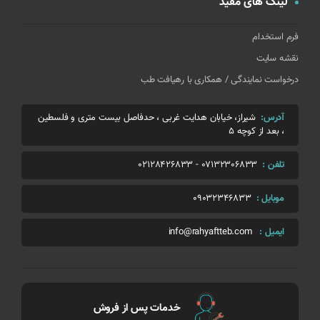
لینک های مفید
فرم استخدام
نقشه سایت
درخواست نمایندگی / همکاری با رهیافت طب
آدرس:
شیراز، خیابان هدایت غربی ، حدفاصل بیست متری و فلسطین
، بعد از کوچه 5
تلفن :
07132306833
-
02128426833
موبایل :
09032346833
ایمیل :
info@rahyaftteb.com
خدمات پس از فروش