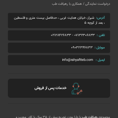
درخواست نمایندگی / همکاری با رهیافت طب
آدرس:
شیراز، خیابان هدایت غربی ، حدفاصل بیست متری و فلسطین
، بعد از کوچه 5
تلفن :
07132306833
-
02128426833
موبایل :
09032346833
ایمیل :
info@rahyaftteb.com
خدمات پس از فروش
مجموعه
رهیافت طب
با دارا بودن تجربه بیش از 35 سال با کادر مجرب و