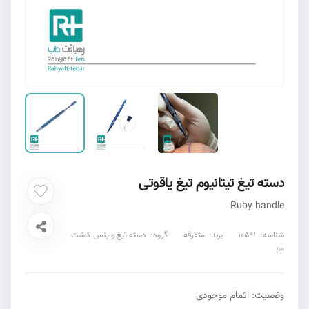
دسته تیغ تیتانیوم تیغ یاقوتی
Ruby handle
شناسه:
10591
برند:
متفرقه
گروه:
دسته تیغ و پنس کاشت
مو
وضعیت:
اتمام موجودی