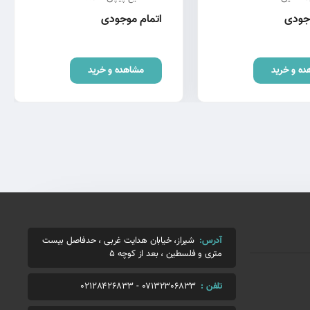
وجودی
اتمام موجودی
ده و خرید
مشاهده و خرید
آدرس:
شیراز، خیابان هدایت غربی ، حدفاصل بیست
متری و فلسطین ، بعد از کوچه 5
تلفن :
07132306833
-
02128426833