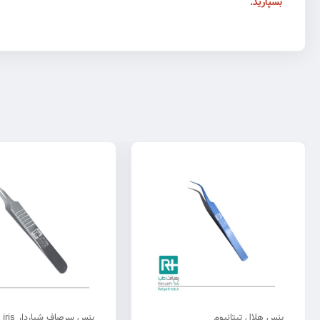
بسپارید.
پنس هلال تیتانیوم
پنس سرصاف شیاردار iris