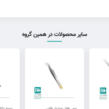
سایر محصولات در همین گروه
پنس هلال شیاردار طلایی
دسته sp90 طلایی