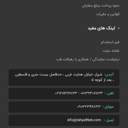
نحوه پرداخت مبلغ سفارش
قوانین و مقررات
لینک های مفید
فرم استخدام
نقشه سایت
درخواست نمایندگی / همکاری با رهیافت طب
آدرس:
شیراز، خیابان هدایت غربی ، حدفاصل بیست متری و فلسطین
، بعد از کوچه 5
تلفن :
07132306833
-
02128426833
موبایل :
09032346833
ایمیل :
info@rahyaftteb.com