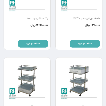
ملحفه دورکش سفید 220*120
باگت سانتریفیوژ 100cc
ریال
ریال
14,980,000
638,000
مشاهده و خرید
مشاهده و خرید