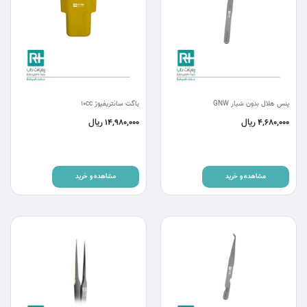
پنس هلال بدون شیار GNW
باگت سانتریفیوژ 10cc
ریال
ریال
14,980,000
4,680,000
مشاهده و خرید
مشاهده و خرید