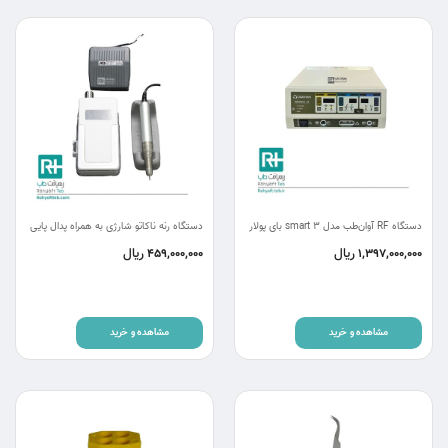
دستگاه RF آوان‌طب مدل smart 3 بای پولار
دستگاه رنه ناکاتو شارژی به همراه پدال پایی
ریال
ریال
459,000,000
1,397,000,000
مشاهده و خرید
مشاهده و خرید