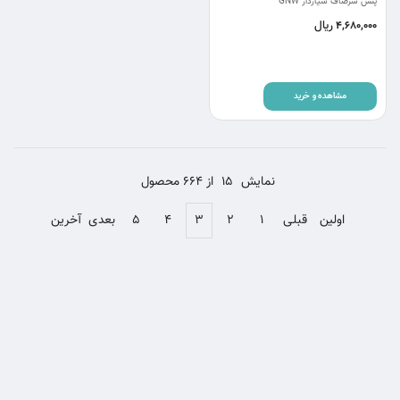
پنس سرصاف شیاردار GNW
ریال
4,680,000
مشاهده و خرید
نمایش
15
از 664 محصول
اولین
قبلی
۱
۲
۳
۴
۵
بعدی
آخرین