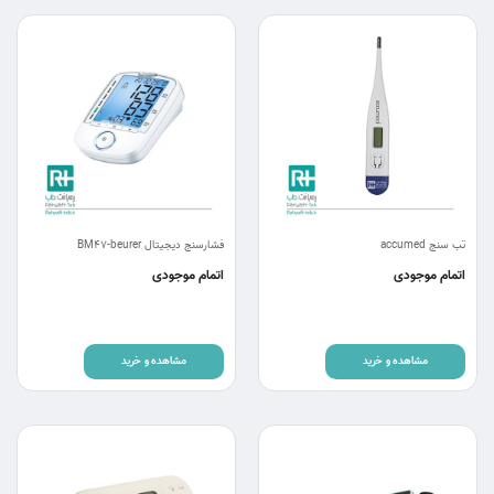
تب سنج accumed
فشارسنج دیجیتال BM47-beurer
اتمام موجودی
اتمام موجودی
مشاهده و خرید
مشاهده و خرید