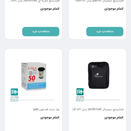
فشارسنج دیجیتال glamor مدل TMB-1112
فشارسنج عقربه ای zenithmed مدل ZTH-5001
اتمام موجودی
اتمام موجودی
مشاهده و خرید
مشاهده و خرید
فشارسنج دیجیتال zenithmed مدل LD-521
نوار تست قندخون gala
اتمام موجودی
اتمام موجودی