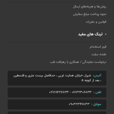
روش‌ها و هزینه‌های ارسال
نحوه پرداخت مبلغ سفارش
قوانین و مقررات
لینک های مفید
فرم استخدام
نقشه سایت
درخواست نمایندگی / همکاری با رهیافت طب
آدرس:
شیراز، خیابان هدایت غربی ، حدفاصل بیست متری و فلسطین
، بعد از کوچه 5
تلفن :
07132306833
-
02128426833
موبایل :
09032346833